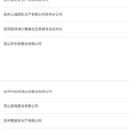
杭州上城周氏水产有限公司苏州分公司
苏州蟹庭龙蟹业有限公司
苏州市相城区阳澄湖大闸蟹行业协会
苏州市相城区阳澄湖镇达三江大闸蟹养殖有限公司
苏州阳澄湖小蟹篓生态养殖专业合作社
苏州匠心甄选农业发展科技集团有限公司
苏州市特色农产品发展有限公司
昆山市长阳蟹业有限公司
苏州农汇团农业科技有限公司
苏州扬兴水产有限公司
苏州市相城区曦月臻品蟹业有限公司
昆山市暄和蟹业有限公司
苏州海易阁水产有限公司
常熟承澄小吴蟹业有限公司
苏州市阳澄湖志得蟹业有限公司
苏州阳澄博源食品有限公司
昆山源海蟹业有限公司
苏州蟹满丰水产养殖有限公司
苏州蟹唛多水产有限公司
百诺商贸发展（苏州）有限公司
苏州苏作农业发展有限公司