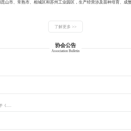
布沿湖昆山市、常熟市、相城区和苏州工业园区，生产经营涉及苗种培育、成蟹养
了解更多 >>
协会公告
Association Bulletin
....