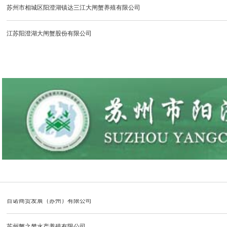
苏州工业园区三阳蟹业有限公司
江苏阳澄湖大闸蟹股份有限公司
昆山市长阳蟹业有限公司
苏州湖强农业科技有限公司
苏州阳澄湖金澄蟹业有限公司
苏州扬兴水产有限公司
苏州市阳澄湖苏渔水产有限公司
昆山市巴城阳澄湖蟹鑫园蟹业有限公司
昆山市暄和蟹业有限公司
江苏沙家浜特种水产品交易有限公司
常熟市金唐市水产品有限公司
常熟承澄小吴蟹业有限公司
昆山市巴城镇阳澄湖蟹业协会
苏州沺泾阳澄湖大闸蟹有限公司
苏州阳澄博源食品有限公司
苏州市阳澄湖凯华水产有限公司
苏州市蟹霸仙水产有限公司
苏州蟹满丰水产养殖有限公司
苏州工业园区阳澄湖大闸蟹行业协会
苏州阳澄湖一品莲花蟹业有限公司
百诺商贸发展（苏州）有限公司
苏州工业园区阳澄湖大闸蟹行业协会
昆山蟹王子网络科技有限公司
苏州蟹之梦水产养殖有限公司
苏州蟹之皇大闸蟹有限公司
苏州龙诺农业发展有限公司
苏州市阳澄湖现代农业产业园特种水产养殖有限公司