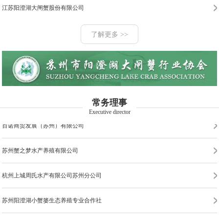
苏州扬兴水产有限公司
苏州工业园区三阳蟹业有限公司
江苏阳澄湖大闸蟹股份有限公司
昆山市暄和蟹业有限公司
苏州湖强农业科技有限公司
苏州阳澄湖金澄蟹业有限公司
了解更多 >>
常熟承澄小吴蟹业有限公司
苏州市阳澄湖苏渔水产有限公司
昆山市巴城阳澄湖蟹鑫园蟹业有限公司
苏州阳澄博源食品有限公司
江苏沙家浜特种水产品交易有限公司
常熟市金唐市水产品有限公司
苏州蟹满丰水产养殖有限公司
常务理事
昆山市巴城镇阳澄湖蟹业协会
苏州沺泾阳澄湖大闸蟹有限公司
Executive director
百诺商贸发展（苏州）有限公司
苏州市阳澄湖凯华水产有限公司
苏州市蟹霸仙水产有限公司
苏州蟹之梦水产养殖有限公司
苏州工业园区阳澄湖大闸蟹行业协会
苏州蟹之皇大闸蟹有限公司
苏州阳澄湖一品莲花蟹业有限公司
杭州上城周氏水产有限公司苏州分公司
苏州工业园区阳澄湖大闸蟹行业协会
苏州蟹庭龙蟹业有限公司
昆山蟹王子网络科技有限公司
苏州阳澄湖小蟹篓生态养殖专业合作社
苏州龙诺农业发展有限公司
苏州匠心甄选农业发展科技集团有限公司
苏州市阳澄湖现代农业产业园特种水产养殖有限公司