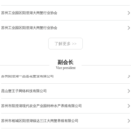
苏州阳澄湖金澄蟹业有限公司
苏州工业园区阳澄湖大闸蟹行业协会
昆山市巴城阳澄湖蟹鑫园蟹业有限公司
苏州工业园区阳澄湖大闸蟹行业协会
常熟市金唐市水产品有限公司
苏州龙诺农业发展有限公司
了解更多 >>
苏州沺泾阳澄湖大闸蟹有限公司
苏州市相城区阳澄湖大闸蟹行业协会
苏州市蟹霸仙水产有限公司
副会长
Vice president
苏州市特色农产品发展有限公司
苏州阳澄湖一品莲花蟹业有限公司
苏州市阳澄湖唯阳蟹业有限公司
昆山蟹王子网络科技有限公司
苏州市阳澄湖金龙蟹业有限公司
苏州市阳澄湖现代农业产业园特种水产养殖有限公司
昆山市长阳蟹业有限公司
昆山阳澄湖紫珍水产有限公司
苏州市相城区阳澄湖镇达三江大闸蟹养殖有限公司