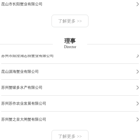
昆山市长阳蟹业有限公司
苏州市相城区阳澄湖大闸蟹行业协会
苏州农汇团农业科技有限公司
苏州市相城区阳澄湖镇达三江大闸蟹养殖有限公司
苏州扬兴水产有限公司
苏州市特色农产品发展有限公司
了解更多 >>
苏州市相城区曦月臻品蟹业有限公司
昆山市暄和蟹业有限公司
苏州海易阁水产有限公司
理事
Director
常熟承澄小吴蟹业有限公司
苏州市阳澄湖志得蟹业有限公司
苏州阳澄博源食品有限公司
昆山源海蟹业有限公司
苏州蟹满丰水产养殖有限公司
苏州蟹唛多水产有限公司
百诺商贸发展（苏州）有限公司
苏州苏作农业发展有限公司
苏州蟹之梦水产养殖有限公司
苏州蟹之皇大闸蟹有限公司
杭州上城周氏水产有限公司苏州分公司
苏州蟹庭龙蟹业有限公司
了解更多 >>